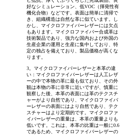
ビ抵抗、厚くてふっくらした完成製品、良
好なシミュレーション、低VOC（揮発性有
機化合物）などです。表面は簡単に清掃で
き、組織構造は自然な革に似ています。し
かし、マイクロファイバーレザーには欠点
もあります。マイクロファイバー合成革は
技術製品であり、強力な国内および外国の
生産企業の運用と生産に集中しており、特
定の独占を備えており、製品価格が高くな
ります。
3。マイクロファイバーレザーと本革の違
い：マイクロファイバーレザーは人工レザ
ーの中で本物の革に最も似ており、その外
観は本物の革に非常に近いですが、慎重に
観察した後、本革の表面には革のテクスチ
ャーがより自然であり、マイクロファイバ
ーレザーの表面にはより自然であり、テク
スチャーはより定期的です。マイクロファ
イバーレザーの重量は、本革の重量よりも
低いです。これは、本革の比重は一般に0.6
であるため、マイクロファイバーレザーの