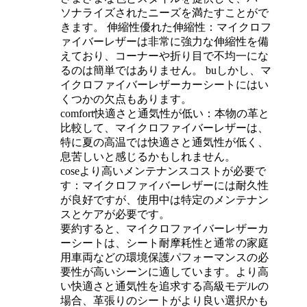
ソナライズされたニーズを満たすことがで
きます。 ‌伸縮性優れた伸縮性‌：マイクロフ
ァイバーレザーは非常に強力な伸縮性を備
えており、コーナーや折り目で不均一にな
るのは簡単ではありません。 buしかし、マ
イクロファイバーレザーカーシートにはい
くつかの欠点もあります。
comfort快適さと通気性が低い‌：本物の革と
比較して、マイクロファイバーレザーは、
特に夏の高温では快適さと通気性が低く、
息苦しいと感じるかもしれません。
coseより高いメンテナンスコストが必要で
す‌：マイクロファイバーレザーには耐久性
が良好ですが、使用中は特定のメンテナン
スとケアが必要です。
要約すると、マイクロファイバーレザーカ
ーシートは、シート耐摩耗性と通常の家庭
用車両などの環境保護パフォーマンスの必
要性が高いシーンに適しています。より高
い快適さと通気性を追求する高級モデルの
場合、革張りのシートがより良い選択かも