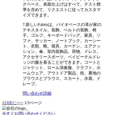
クベース、表面仕上げはすべて、テスト標
準を含めて、リクエストに従ってカスタマ
イズできます。
7.新しいFabrisは、バイオベースの革が家の
テキスタイル、装飾、ベルトの装飾、椅
子、ゴルフ、キーボードバッグ、家具、ソ
ファ、サッカー、ノートブック、カーシー
ト、衣類、靴、寝具、カーテン、エアクッ
ション、傘、室内装飾品、荷物、ドレス、
アクセサリースポーツ、ベイビーチルドレ
ッジの服を着ることができます。コートと
ジャケット、ロール演奏服、クラフト、ホ
ームウェア、アウトドア製品、枕、裏地の
ブラウスとブラウス、スカート、水着、ド
レープ。
問い合わせ
詳細
1
2
3
次に>
>>
1/3ページ
今すぐお問い合わせください