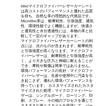
biberマイクロファイバーレザーカーシート
は高コストのパフォーマンスと優れた品質
を持ち、自然な革の理想的な代替品です。
Microfiber革は、耐摩耗性、引張強度、通気
性、環境性能でよく機能しますが、快適さ
と通気性と水分透過性には、本物の革と比
較して一定のギャップがあります。 ‌
マイクロファイバーレザーカーシートの利
点には、次のものが含まれます。‌耐摩耗性
と引張強度が高くなります。マイクロファ
イバーレザーは、耐摩耗性と引張強度が高
く、より大きな圧力と伸縮に耐えることが
でき、摩耗や裂傷は簡単ではありません。 ‌
環境パフォーマンスの良好‌：マイクロファ
イバーレザーは、生産や使用中に汚染を引
き起こさず、優れた環境パフォーマンスを
持っています。 ‌カスタマイズされたカスタ
マイズされた処理‌：マイクロファイバーレ
ザーは、シングルボード、ローリング、印
刷、スプレー、その他のプロセスを通じて
さまざまな色とスタイルを提供して、パー