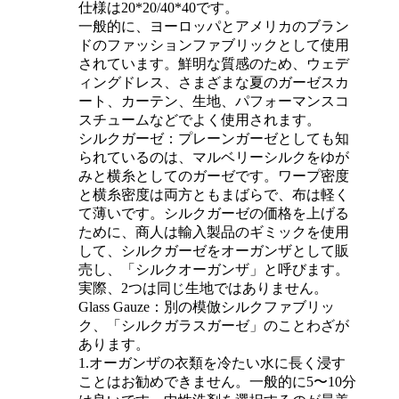
仕様は20*20/40*40です。
一般的に、ヨーロッパとアメリカのブラン
ドのファッションファブリックとして使用
されています。鮮明な質感のため、ウェデ
ィングドレス、さまざまな夏のガーゼスカ
ート、カーテン、生地、パフォーマンスコ
スチュームなどでよく使用されます。
シルクガーゼ：プレーンガーゼとしても知
られているのは、マルベリーシルクをゆが
みと横糸としてのガーゼです。ワープ密度
と横糸密度は両方ともまばらで、布は軽く
て薄いです。シルクガーゼの価格を上げる
ために、商人は輸入製品のギミックを使用
して、シルクガーゼをオーガンザとして販
売し、「シルクオーガンザ」と呼びます。
実際、2つは同じ生地ではありません。
Glass Gauze：別の模倣シルクファブリッ
ク、「シルクガラスガーゼ」のことわざが
あります。
1.オーガンザの衣類を冷たい水に長く浸す
ことはお勧めできません。一般的に5〜10分