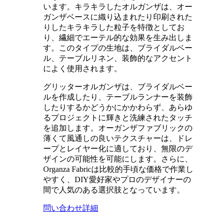
います。キラキラしたオルガンザは、オー
ガンザベースに織り込まれたり印刷された
りしたキラキラした粒子を特徴としてお
り、繊細でエーテル的な効果を生み出しま
す。このタイプの生地は、ブライダルベー
ル、テーブルリネン、装飾的なアクセント
によく使用されます。
グリッターオルガンザは、ブライダルベー
ルを作成したり、テーブルランナーを装飾
したりするかどうかにかかわらず、あらゆ
るプロジェクトに輝きと洗練されたタッチ
を追加します。オーガンザファブリックの
薄くて風通しの良いテクスチャーは、ドレ
ープとレイヤー化に適しており、無限のデ
ザインの可能性を可能にします。さらに、
Organza Fabricは比較的手頃な価格で作業し
やすく、DIY愛好家やプロのデザイナーの
間で人気のある選択肢となっています。
問い合わせ
詳細