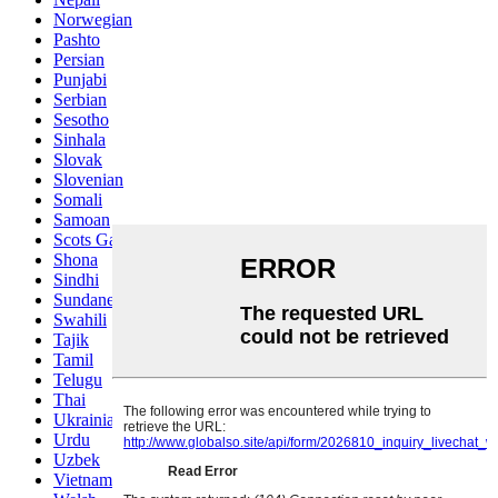
Norwegian
Pashto
Persian
Punjabi
Serbian
Sesotho
Sinhala
Slovak
Slovenian
Somali
Samoan
Scots Gaelic
Shona
Sindhi
Sundanese
Swahili
Tajik
Tamil
Telugu
Thai
Ukrainian
Urdu
Uzbek
Vietnamese