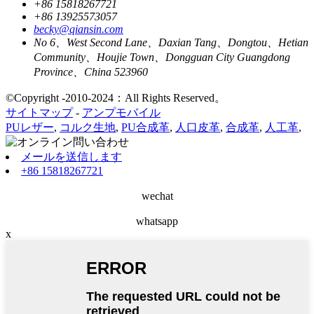
+86 15818267721
+86 13925573057
becky@qiansin.com
No 6、West Second Lane、Daxian Tang、Dongtou、Hetian
Community、Houjie Town、Dongguan City Guangdong
Province、China 523960
©Copyright -2010-2024：All Rights Reserved。
サイトマップ
-
アンプモバイル
PUレザー
,
コルク生地
,
PU合成革
,
人口皮革
,
合成革
,
人工革
,
メールを送信します
+86 15818267721
wechat
whatsapp
x