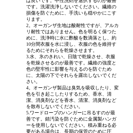
は良いです。中性洗剤を選択するのが最善
です。洗濯洗浄しないでください。繊維の
損傷を防ぐために、手洗いも穏やかにこす
ります。
2。オーガンザ生地は酸耐性ですが、アルカ
リ耐性ではありません。色を明るく保つた
めに、洗浄時に水に酢酸を数滴落とし、約
10分間衣服を水に浸し、衣服の色を維持す
るためにそれらを乾燥させます。
3.水、氷のきれい、日陰で乾燥させ、衣服
を乾燥させるのが最善です。繊維の強度と
色の堅牢性に影響を与えるのを防ぐため
に、太陽の下でそれらを露出しないでくだ
さい。
4。オーガンザ製品は臭気を吸収したり、変
色を引き起こしたりするため、香水、清
潔、消臭剤などを香水、清潔、消臭剤など
を散布しないでください。
5.ワードローブのハンガーに吊るすのが最
善です。錆汚染を防ぐために金属製ハンガ
ーを使用しないでください。積み重ねる必
要がある場合は、長期の保管のために圧