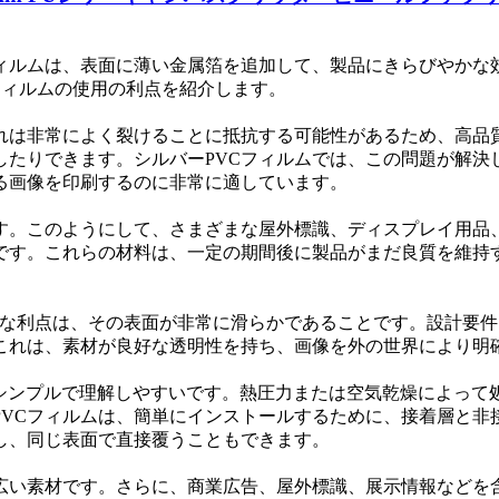
フィルムは、表面に薄い金属箔を追加して、製品にきらびやか
VCフィルムの使用の利点を紹介します。
それは非常によく裂けることに抵抗する可能性があるため、高品
たりできます。シルバーPVCフィルムでは、この問題が解決
る画像を印刷するのに非常に適しています。
です。このようにして、さまざまな屋外標識、ディスプレイ用品
これらの材料は、一定の期間後に製品がまだ良質を維持することを保証
もう1つの重要な利点は、その表面が非常に滑らかであることです。
これは、素材が良好な透明性を持ち、画像を外の世界により明
刷資料よりもシンプルで理解しやすいです。熱圧力または空気乾燥に
PVCフィルムは、簡単にインストールするために、接着層と非
し、同じ表面で直接覆うこともできます。
の広い素材です。さらに、商業広告、屋外標識、展示情報などを