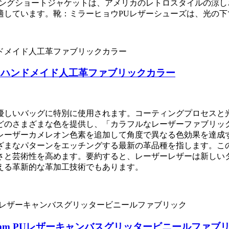
シングショートジャケットは、アメリカのレトロスタイルの涼
適しています。靴：ミラーヒョウPUレザーシューズは、光の
ンハンドメイド人工革ファブリックカラー
優しいバッグに特別に使用されます。コーティングプロセスと
どのさまざまな色を提供し、「カラフルなレーザーファブリッ
にレーザーカメレオン色素を追加して角度で異なる色効果を達成
ざまなパターンをエッチングする最新の革品種を指します。こ
さと芸術性を高めます。要約すると、レーザーレザーは新しい
える革新的な革加工技術でもあります。
mm PUレザーキャンバスグリッタービニールファブ