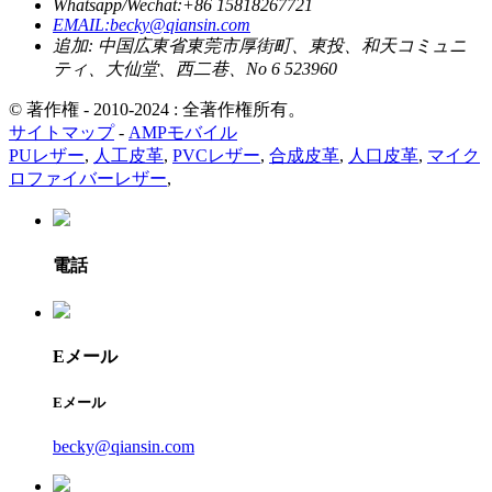
Whatsapp/Wechat:+86 15818267721
EMAIL:becky@qiansin.com
追加: 中国広東省東莞市厚街町、東投、和天コミュニ
ティ、大仙堂、西二巷、No 6 523960
© 著作権 - 2010-2024 : 全著作権所有。
サイトマップ
-
AMPモバイル
PUレザー
,
人工皮革
,
PVCレザー
,
合成皮革
,
人口皮革
,
マイク
ロファイバーレザー
,
電話
Eメール
Eメール
becky@qiansin.com