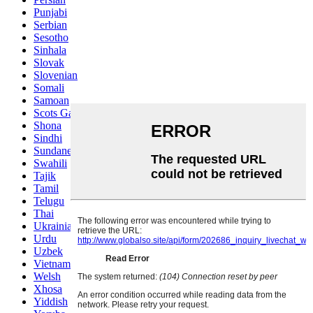
Punjabi
Serbian
Sesotho
Sinhala
Slovak
Slovenian
Somali
Samoan
Scots Gaelic
Shona
Sindhi
Sundanese
Swahili
Tajik
Tamil
Telugu
Thai
Ukrainian
Urdu
Uzbek
Vietnamese
Welsh
Xhosa
Yiddish