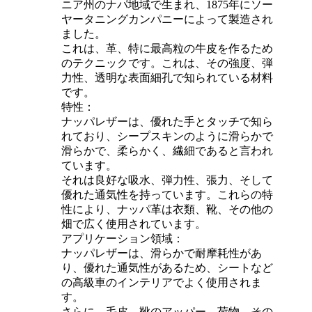
ニア州のナパ地域で生まれ、1875年にソー
ヤータニングカンパニーによって製造され
ました。
これは、革、特に最高粒の牛皮を作るため
のテクニックです。これは、その強度、弾
力性、透明な表面細孔で知られている材料
です。
特性：
ナッパレザーは、優れた手とタッチで知ら
れており、シープスキンのように滑らかで
滑らかで、柔らかく、繊細であると言われ
ています。
それは良好な吸水、弾力性、張力、そして
優れた通気性を持っています。これらの特
性により、ナッパ革は衣類、靴、その他の
畑で広く使用されています。
アプリケーション領域：
ナッパレザーは、滑らかで耐摩耗性があ
り、優れた通気性があるため、シートなど
の高級車のインテリアでよく使用されま
す。
さらに、毛皮、靴のアッパー、荷物、その