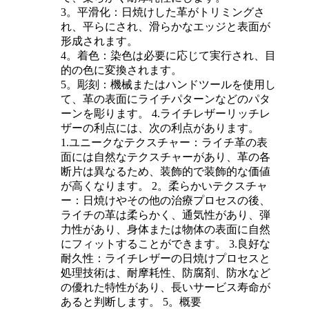
3。平滑化：日焼けした革がトリミングさ
れ、平らにされ、滑らかなエッジと表面が
形成されます。
4。着色：染色は必要に応じて実行され、目
的の色に変換されます。
5。彫刻：機械またはハンドツールを使用し
て、革の表面にライチパターンなどのパタ
ーンを彫ります。 4.ライチレザーリッチレ
ザーの利点には、次の利点があります。
1.ユニークなテクスチャー：ライチ革の表
面には自然なテクスチャーがあり、革の各
断片は異なるため、装飾的で装飾的な価値
が高くなります。 2。柔らかいテクスチャ
ー：日焼けやその他の治療プロセスの後、
ライチの革は柔らかく、通気性があり、弾
力性があり、身体または物体の表面に自然
にフィットすることができます。 3.良好な
耐久性：ライチレザーの日焼けプロセスと
処理技術は、耐摩耗性、防腐剤、防水など
の優れた特性があり、長いサービス寿命が
あると判断します。 5。概要