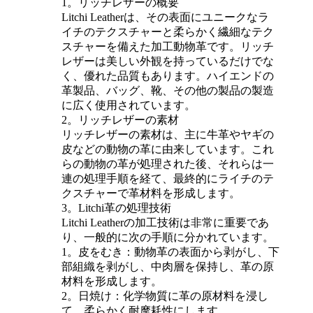
1。リッチレザーの概要
Litchi Leatherは、その表面にユニークなラ
イチのテクスチャーと柔らかく繊細なテク
スチャーを備えた加工動物革です。リッチ
レザーは美しい外観を持っているだけでな
く、優れた品質もあります。ハイエンドの
革製品、バッグ、靴、その他の製品の製造
に広く使用されています。
2。リッチレザーの素材
リッチレザーの素材は、主に牛革やヤギの
皮などの動物の革に由来しています。これ
らの動物の革が処理された後、それらは一
連の処理手順を経て、最終的にライチのテ
クスチャーで革材料を形成します。
3。Litchi革の処理技術
Litchi Leatherの加工技術は非常に重要であ
り、一般的に次の手順に分かれています。
1。皮をむき：動物革の表面から剥がし、下
部組織を剥がし、中肉層を保持し、革の原
材料を形成します。
2。日焼け：化学物質に革の原材料を浸し
て、柔らかく耐摩耗性にします。