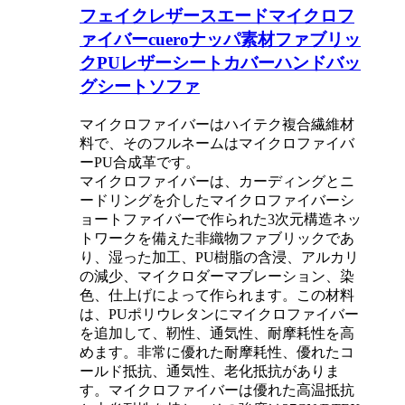
フェイクレザースエードマイクロフ
ァイバーcueroナッパ素材ファブリッ
クPUレザーシートカバーハンドバッ
グシートソファ
マイクロファイバーはハイテク複合繊維材
料で、そのフルネームはマイクロファイバ
ーPU合成革です。
マイクロファイバーは、カーディングとニ
ードリングを介したマイクロファイバーシ
ョートファイバーで作られた3次元構造ネッ
トワークを備えた非織物ファブリックであ
り、湿った加工、PU樹脂の含浸、アルカリ
の減少、マイクロダーマブレーション、染
色、仕上げによって作られます。この材料
は、PUポリウレタンにマイクロファイバー
を追加して、靭性、通気性、耐摩耗性を高
めます。非常に優れた耐摩耗性、優れたコ
ールド抵抗、通気性、老化抵抗がありま
す。マイクロファイバーは優れた高温抵抗