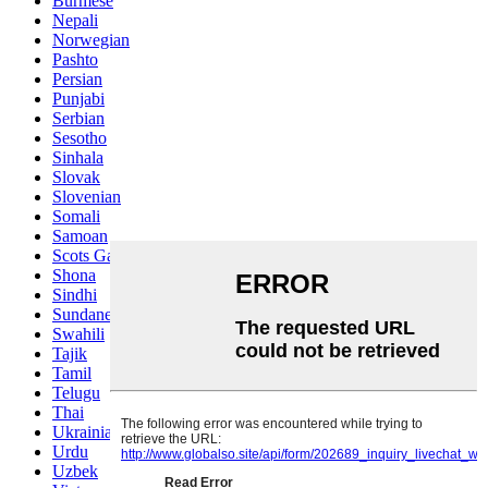
Burmese
Nepali
Norwegian
Pashto
Persian
Punjabi
Serbian
Sesotho
Sinhala
Slovak
Slovenian
Somali
Samoan
Scots Gaelic
Shona
Sindhi
Sundanese
Swahili
Tajik
Tamil
Telugu
Thai
Ukrainian
Urdu
Uzbek