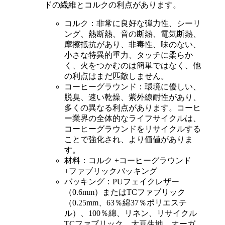
ドの繊維とコルクの利点があります。
コルク：非常に良好な弾力性、シーリ
ング、熱断熱、音の断熱、電気断熱、
摩擦抵抗があり、非毒性、味のない、
小さな特異的重力、タッチに柔らか
く、火をつかむのは簡単ではなく、他
の利点はまだ匹敵しません。
コーヒーグラウンド：環境に優しい、
脱臭、速い乾燥、紫外線耐性があり、
多くの異なる利点があります。コーヒ
ー業界の全体的なライフサイクルは、
コーヒーグラウンドをリサイクルする
ことで強化され、より価値がありま
す。
材料：コルク +コーヒーグラウンド
+ファブリックバッキング
バッキング：PUフェイクレザー
（0.6mm）またはTCファブリック
（0.25mm、63％綿37％ポリエステ
ル）、100％綿、リネン、リサイクル
TCファブリック、大豆生地、オーガ