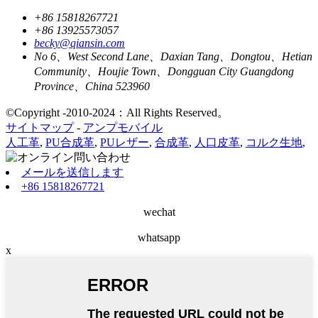
+86 15818267721
+86 13925573057
becky@qiansin.com
No 6、West Second Lane、Daxian Tang、Dongtou、Hetian
Community、Houjie Town、Dongguan City Guangdong
Province、China 523960
©Copyright -2010-2024：All Rights Reserved。
サイトマップ
-
アンプモバイル
人工革
,
PU合成革
,
PUレザー
,
合成革
,
人口皮革
,
コルク生地
,
メールを送信します
+86 15818267721
wechat
whatsapp
x