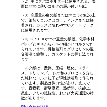
（2）主にタバコホルダーに使用される、表
面に非常に薄いコルクの層が付いた紙。
（3）高重量の麻の紙またはマニラの紙の上
で、細切りコルクはコーティングまたは接
着され、ガラスと壊れやすいアートワーク
に使用されます。
（4）98〜610 g/cmの重量の紙板。化学木材
パルプと10％から25％の細かいコルクで作
られています。骨接着剤とグリセリンの混
合溶液で飽和し、ガスケットに押し込まれ
ます。
コルク紙は、攪拌、圧縮、硬化、スライ
ス、トリミング、その他のプロセスを介し
た純粋なコルク粒子と弾性接着剤で作られ
ています。製品は弾力性があり、丈夫で
す。音吸収、衝撃吸収、熱断熱、抗静止、
昆虫、アリの抵抗性、および火炎遅延の特
徴があります。
問い合わせ
詳細