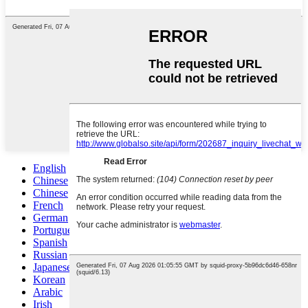
English
Chinese
Chinese
French
German
Portuguese
Spanish
Russian
Japanese
Korean
Arabic
Irish