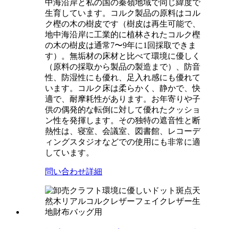
中海沿岸と私の国の秦嶺地域で同じ緯度で
生育しています。コルク製品の原料はコル
ク樫の木の樹皮です（樹皮は再生可能で、
地中海沿岸に工業的に植林されたコルク樫
の木の樹皮は通常7〜9年に1回採取できま
す）。無垢材の床材と比べて環境に優しく
（原料の採取から製品の製造まで）、防音
性、防湿性にも優れ、足入れ感にも優れて
います。コルク床は柔らかく、静かで、快
適で、耐摩耗性があります。お年寄りや子
供の偶発的な転倒に対して優れたクッショ
ン性を発揮します。その独特の遮音性と断
熱性は、寝室、会議室、図書館、レコーデ
ィングスタジオなどでの使用にも非常に適
しています。
問い合わせ
詳細